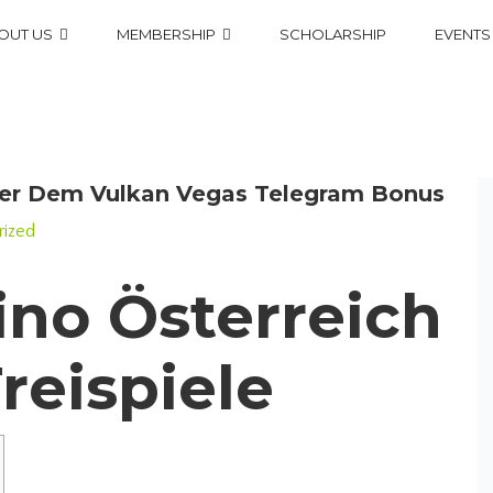
OUT US
MEMBERSHIP
SCHOLARSHIP
EVENTS
ber Dem Vulkan Vegas Telegram Bonus
rized
ino Österreich
Freispiele