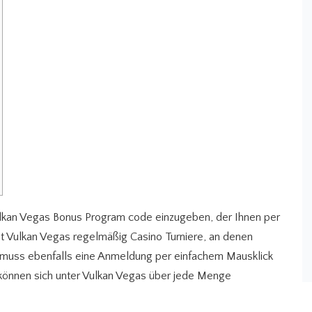
ulkan Vegas Bonus Program code einzugeben, der Ihnen per
et Vulkan Vegas regelmäßig Casino Turniere, an denen
e muss ebenfalls eine Anmeldung per einfachem Mausklick
 können sich unter Vulkan Vegas über jede Menge