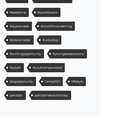
#palestine
#quaidiazam
#quaidweek
#shortfilmscreening
#sitarahilalpk
#urdublog
#writingopportunity
#youngleaderscamp
#youth
#youthempowered
blogopporunity
Camp2021
lifestyle
pakistan
pakistanresolutionday