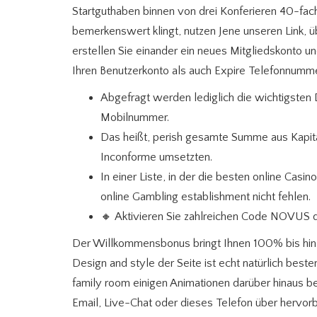
Startguthaben binnen von drei Konferieren 40-fa
bemerkenswert klingt, nutzen Jene unseren Link, ü
erstellen Sie einander ein neues Mitgliedskonto
Ihren Benutzerkonto als auch Expire Telefonnum
Abgefragt werden lediglich die wichtigsten
Mobilnummer.
Das heißt, perish gesamte Summe aus Kapita
Inconforme umsetzten.
In einer Liste, in der die besten online Casi
online Gambling establishment nicht fehlen.
🔸 Aktivieren Sie zahlreichen Code NOVUS da
Der Willkommensbonus bringt Ihnen 100% bis hin 
Design and style der Seite ist echt natürlich best
family room einigen Animationen darüber hinaus b
Email, Live-Chat oder dieses Telefon über hervorbr