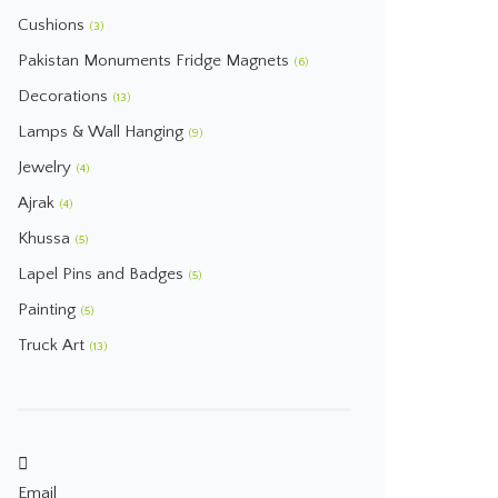
Cushions
(3)
Pakistan Monuments Fridge Magnets
(6)
Decorations
(13)
Lamps & Wall Hanging
(9)
Jewelry
(4)
Ajrak
(4)
Khussa
(5)
Lapel Pins and Badges
(5)
Painting
(5)
Truck Art
(13)
Email