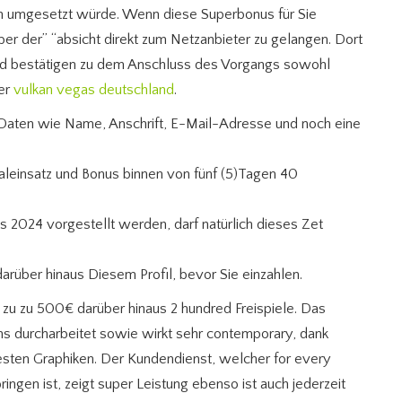
ch umgesetzt würde. Wenn diese Superbonus für Sie
ber der” “absicht direkt zum Netzanbieter zu gelangen. Dort
 und bestätigen zu dem Anschluss des Vorgangs sowohl
mer
vulkan vegas deutschland
.
 Daten wie Name, Anschrift, E-Mail-Adresse und noch eine
leinsatz und Bonus binnen von fünf (5)Tagen 40
nos 2024 vorgestellt werden, darf natürlich dieses Zet
rüber hinaus Diesem Profil, bevor Sie einzahlen.
zu zu 500€ darüber hinaus 2 hundred Freispiele. Das
ens durcharbeitet sowie wirkt sehr contemporary, dank
esten Graphiken. Der Kundendienst, welcher for every
ingen ist, zeigt super Leistung ebenso ist auch jederzeit