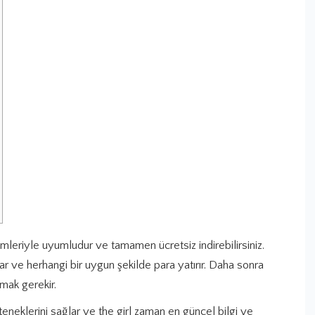
leriyle uyumludur ve tamamen ücretsiz indirebilirsiniz.
par ve herhangi bir uygun şekilde para yatırır. Daha sonra
mak gerekir.
teneklerini sağlar ve the girl zaman en güncel bilgi ve