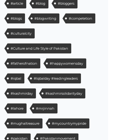
#article
#blog
#bloggers
#blogs
#blogwriting
#competetion
#culturalcity
#Culture and Life Style of Pakistan
#fatherofnation
#happywomensday
#iqbal
#Iqbalday #leadingleaders
#kashmirday
#kashmirsolidarityday
#lahore
#mrjinnah
#mughaltreasure
#mycountrymypride
#pakistan
#Pakistanmovement