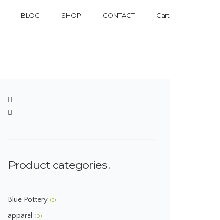
BLOG
SHOP
CONTACT
Cart
Product categories
Blue Pottery
(3)
apparel
(0)