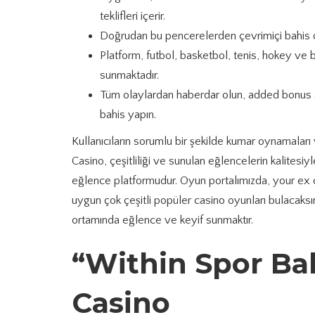
teklifleri içerir.
Doğrudan bu pencerelerden çevrimiçi bahis oy
Platform, futbol, basketbol, tenis, hokey ve 
sunmaktadır.
Tüm olaylardan haberdar olun, added bonus 
bahis yapın.
Kullanıcıların sorumlu bir şekilde kumar oynamaları
Casino, çeşitliliği ve sunulan eğlencelerin kalites
eğlence platformudur. Oyun portalımızda, your ex
uygun çok çeşitli popüler casino oyunları bulacaksı
ortamında eğlence ve keyif sunmaktır.
“Within Spor Bah
Casino