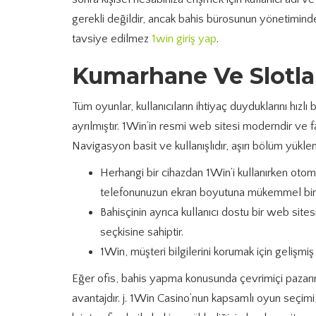
gerekli değildir, ancak bahis bürosunun yönetimind
tavsiye edilmez
1win giriş yap
.
Kumarhane Ve Slotla
Tüm oyunlar, kullanıcıların ihtiyaç duyduklarını hızlı
ayrılmıştır. 1Win’in resmi web sitesi moderndir ve fa
Navigasyon basit ve kullanışlıdır, aşırı bölüm yükle
Herhangi bir cihazdan 1Win’i kullanırken otom
telefonunuzun ekran boyutuna mükemmel bir 
Bahisçinin ayrıca kullanıcı dostu bir web sit
seçkisine sahiptir.
1Win, müşteri bilgilerini korumak için gelişmiş 
Eğer ofis, bahis yapma konusunda çevrimiçi pazarın l
avantajdır. j. 1Win Casino’nun kapsamlı oyun seçimi, 