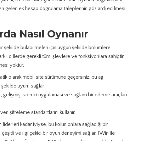
en gelen ek hesap doğrulama taleplerinin göz ardı edilmesi
rda Nasıl Oynanır
 bir şekilde bulabilmeleri için uygun şekilde bölümlere
rklı dillerde gerekli tüm işlevlere ve fonksiyonlara sahiptir.
mesi yoktur.
atik olarak mobil site sürümüne geçersiniz, bu ag
şekilde uyum sağlar.
esi, gelişmiş istemci uygulaması ve sağlam bir ödeme araçları
veri şifreleme standartlarını kullanır.
iderleri kadar iyiyse, bu kolun onlara sağladığı bir
çeşitli ve ilgi çekici bir oyun deneyimi sağlar. 1Win ile