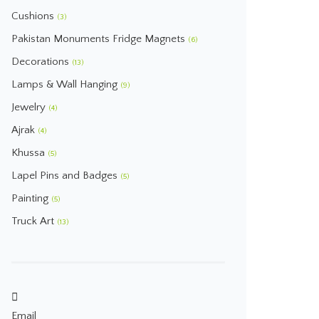
Cushions
(3)
Pakistan Monuments Fridge Magnets
(6)
Decorations
(13)
Lamps & Wall Hanging
(9)
Jewelry
(4)
Ajrak
(4)
Khussa
(5)
Lapel Pins and Badges
(5)
Painting
(5)
Truck Art
(13)
Email