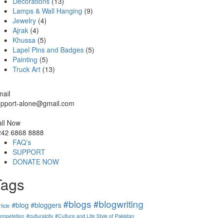
Decorations
(13)
Lamps & Wall Hanging
(9)
Jewelry
(4)
Ajrak
(4)
Khussa
(5)
Lapel Pins and Badges
(5)
Painting
(5)
Truck Art
(13)
ail
upport-alone@gmail.com
ll Now
242 6868 8888
FAQ’s
SUPPORT
DONATE NOW
Tags
#blogs
#blogwriting
#blog
#bloggers
ticle
ompetetion
#culturalcity
#Culture and Life Style of Pakistan