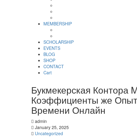
Why SHF?
SHF yearly Booklet
Our Team
MEMBERSHIP
MEMBERSHIP
Volunteer Registration Form
SCHOLARSHIP
EVENTS
BLOG
SHOP
CONTACT
Cart
Букмекерская Контора M
Коэффициенты же Опыт
Времени Онлайн
admin
January 25, 2025
Uncategorized