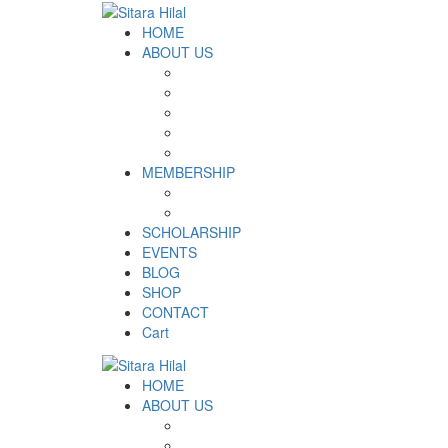
HOME
ABOUT US
Introduction
Logo and Motto
Why SHF?
SHF yearly Booklet
Our Team
MEMBERSHIP
MEMBERSHIP
Volunteer Registration Form
SCHOLARSHIP
EVENTS
BLOG
SHOP
CONTACT
Cart
HOME
ABOUT US
Introduction
Logo and Motto