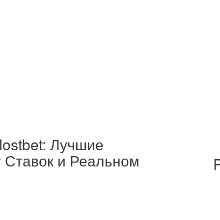
ostbet: Лучшие
 Ставок и Реальном
P