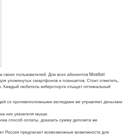
и своих пользователей. Дли всех абонентов Mostbet
для упомянутых смартфонов и планшетов. Стоит отметить,
йсы. Каждый любитель киберспорта отыщет оптимальный
юдей со противоположными взглядами же управляет деньгами
на них указателя мыши.
ока способ оплаты, доказать сумму депозита же
ет Россия предлагает всевозможные возможности для