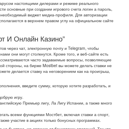
омарусом настоящими дилерами и режиме реального
сти основные при создании игрового счета логин а пароль,
е необходимый виджет медиа-профиля. Для авторизации
сполагаются в верхнем правом углу на официальном сайте
рт И Онлайн Казино”
ов через чат, электронную почту и Telegram, чтобы
ами они могут столкнутся. Кроме того, и веб-сайте есть
рассматриваются часто задаваемые вопросы, позволяющие
ой стороны, на бирже Mostbet вы можете делать ставки не
можете делается ставку на неговорением как на проигрыш,
полнения, введите сумму, которую хотите разработать, и
добрую игру.
английскую Премьер лигу, Ла Лигу Испании, а также много
гать всеми функциями Мостбет, включая ставки а спорт,
 также участие в акциях только бонусных программах.
но быстрее, же отличие от банковских операций. Так что