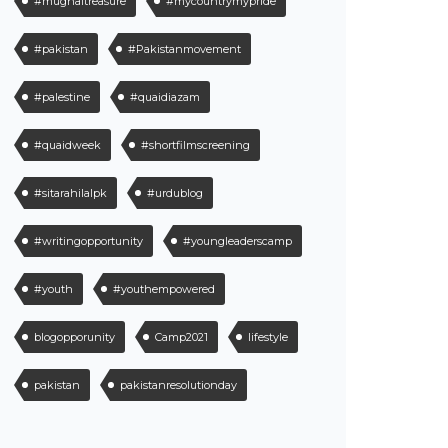
#mughaltreasure
#mycountrymypride
#pakistan
#Pakistanmovement
#palestine
#quaidiazam
#quaidweek
#shortfilmscreening
#sitarahilalpk
#urdublog
#writingopportunity
#youngleaderscamp
#youth
#youthempowered
blogopporunity
Camp2021
lifestyle
pakistan
pakistanresolutionday