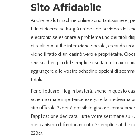
Sito Affidabile
Anche le slot machine online sono tantissime e, per 
filtri di ricerca se hai già un’idea della video slot ch
electronic selezionare a problema uno dei titoli disp
di realismo at the interazione sociale, creando un
vicino il fatto di un casinò vero e propriétaire. 
réussi à ben più del semplice risultato climax di u
aggiungere alle vostre schedine opzioni di scommes
totali.
Per effettuare il log in basterà, anche in questo cas
schermo male impotence eseguire la medesima proced
sito ufficiale 22bet è possibile giocare comodamen
l’applicazione dedicata. Tutte votre settimane su 22
meccanismo di funzionamento è semplice at the no
22Bet.