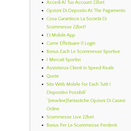
Accedi Al Tuo Account 22bet
Opzioni Di Deposito At The Pagamento
Cosa Garantisce La Società Di
Scommesse 22bet?
Et Mobile App
Come Effettuare Il Login
Bonus Each Le Scommesse Sportive
I Mercati Sportivi
Assistenza Clienti In Speed Reale
Quote
Sito Web Mobile For Each Tutti I
Dispositivi Possibili”
“[newline]fantastiche Opzioni Di Casinò
Online
Scommesse Live 22bet
Bonus Per Le Scommesse Perdenti