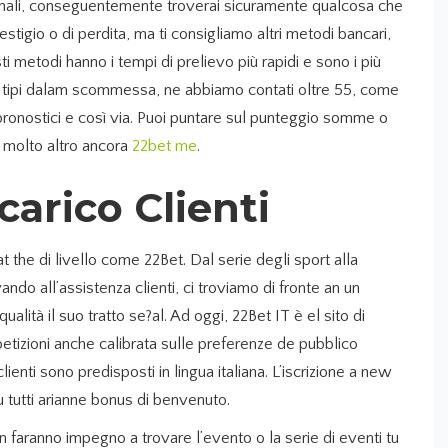
onali, conseguentemente troverai sicuramente qualcosa che
estigio o di perdita, ma ti consigliamo altri metodi bancari,
ti metodi hanno i tempi di prelievo più rapidi e sono i più
a i tipi dalam scommessa, ne abbiamo contati oltre 55, come
 pronostici e così via. Puoi puntare sul punteggio somme o
e molto altro ancora
22bet me
.
carico Clienti
the di livello come 22Bet. Dal serie degli sport alla
vando all’assistenza clienti, ci troviamo di fronte an un
alità il suo tratto se?al. Ad oggi, 22Bet IT è el sito di
etizioni anche calibrata sulle preferenze de pubblico
 clienti sono predisposti in lingua italiana. L’iscrizione a new
tutti arianne bonus di benvenuto.
on faranno impegno a trovare l’evento o la serie di eventi tu