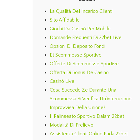
La Qualità Del Incarico Clienti
Sito Affidabile
Giochi Da Casinò Per Mobile
Domande Frequenti Di 22bet Live
Opzioni Di Deposito Fondi
Et Scommesse Sportive
Offerte Di Scommesse Sportive
Offerta Di Bonus De Casinò
Casinò Live
Cosa Succede Ze Durante Una
Scommessa Si Verifica Un’interruzione
Improvvisa Della Unione?
Il Palinsesto Sportivo Dalam 22bet
Modalità Di Prelievo
Assistenza Clienti Online Pada 22bet