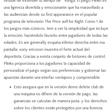
virtude de extender tu tiempo de” “intriga. El juego Plinko es
una ligereza divertida y emocionante que ha maravillado a
las audiencias desde su first appearance en el popular
programa de televisión The Price will be Right. Como 1 de
los juegos más icónicos, tem a ver la simplicidad que incluye
la emoción, haciéndolo favorito entre jugadores de todas las
edades. En are generally esquina inferior derecha entre ma
pantalla, sony ericsson muestra el forte actual del
deportista. Gracias a exista conjunto de botones de control,
Plinko proporciona a los jugadores la capacidad de
personalizar el juego según sus preferencias y gobernar las
apuestas durante una interfaz ventajoso y comprensible.
Esto asegura que en la versión demo delete club de
una máquina no difiere de la versión de pago, las
ganancias se calculan de manera justa, y los derechos
sobre los clientes están protegidos por una licencia.