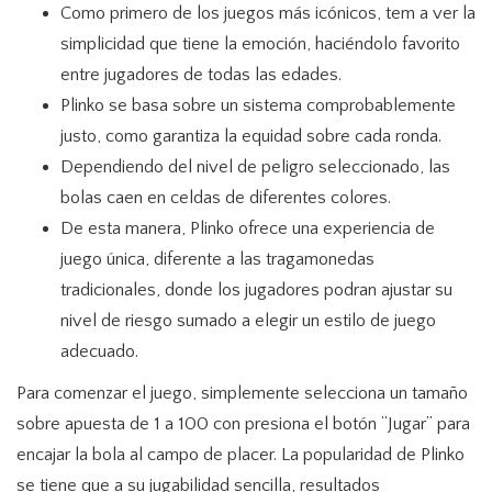
Como primero de los juegos más icónicos, tem a ver la
simplicidad que tiene la emoción, haciéndolo favorito
entre jugadores de todas las edades.
Plinko se basa sobre un sistema comprobablemente
justo, como garantiza la equidad sobre cada ronda.
Dependiendo del nivel de peligro seleccionado, las
bolas caen en celdas de diferentes colores.
De esta manera, Plinko ofrece una experiencia de
juego única, diferente a las tragamonedas
tradicionales, donde los jugadores podran ajustar su
nivel de riesgo sumado a elegir un estilo de juego
adecuado.
Para comenzar el juego, simplemente selecciona un tamaño
sobre apuesta de 1 a 100 con presiona el botón “Jugar” para
encajar la bola al campo de placer. La popularidad de Plinko
se tiene que a su jugabilidad sencilla, resultados