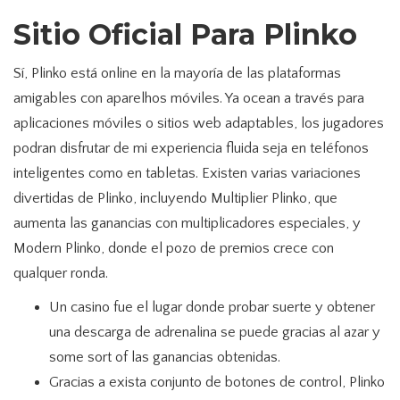
Sitio Oficial Para Plinko
Sí, Plinko está online en la mayoría de las plataformas
amigables con aparelhos móviles. Ya ocean a través para
aplicaciones móviles o sitios web adaptables, los jugadores
podran disfrutar de mi experiencia fluida seja en teléfonos
inteligentes como en tabletas. Existen varias variaciones
divertidas de Plinko, incluyendo Multiplier Plinko, que
aumenta las ganancias con multiplicadores especiales, y
Modern Plinko, donde el pozo de premios crece con
qualquer ronda.
Un casino fue el lugar donde probar suerte y obtener
una descarga de adrenalina se puede gracias al azar y
some sort of las ganancias obtenidas.
Gracias a exista conjunto de botones de control, Plinko