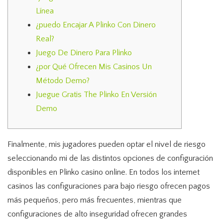
Línea
¿puedo Encajar A Plinko Con Dinero
Real?
Juego De Dinero Para Plinko
¿por Qué Ofrecen Mis Casinos Un
Método Demo?
Juegue Gratis The Plinko En Versión
Demo
Finalmente, mis jugadores pueden optar el nivel de riesgo
seleccionando mi de las distintos opciones de configuración
disponibles en Plinko casino online. En todos los internet
casinos las configuraciones para bajo riesgo ofrecen pagos
más pequeños, pero más frecuentes, mientras que
configuraciones de alto inseguridad ofrecen grandes