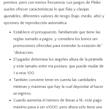
premios, pero con menos frecuencia. Los juegos de Plinko
suelen ofrecer características lo que filas y clavijas
ajustables, diferentes valores de riesgo (bajo, medio, alto) y
opciones de reproducción automática.
Establece el presupuesto, familiarízate que tiene las
reglas sumado a pagos, y considera los bonos um
promociones ofrecidas para extender tu estación de”
“distraccion.
El jugador determina los angeles altura de la pirámide
y este tamaño entre ma postura, que puede mudar de
1 a new 100.
También conviene tener en cuenta las cantidades
mínimas y máximas que hay la cual depositar al hacer
un ingreso.
Cuando aumenta el número de líneas a 16, este pago
máximo pasa a ser x1000, pero ahora sólo tiene una