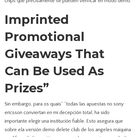
chips que precisamente se pueden verificar en modo demo.
Imprinted
Promotional
Giveaways That
Can Be Used As
Prizes”
Sin embargo, para os quais” “todas las apuestas no sony
ericsson conviertan en mi decepción total, ha sido
importante elegir una institución fiable. Esto asegura que
sobre ela versión demo delete club de los angeles máquina