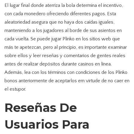
El lugar final donde aterriza la bola determina el incentivo,
con cada monedero ofreciendo diferentes pagos. Esta
aleatoriedad asegura que no haya dos caídas iguales,
manteniendo a los jugadores al borde de sus asientos en
cada vuelta. Se puede jugar Plinko en los sitios web que
más te apetezcan, pero al principio, es importante examinar
sobre ellos y leer reseñas y comentarios de gentes reales
antes de realizar depósitos durante casinos en línea.
Además, lea con los términos con condiciones de los Plinko
bonos anteriormente de aceptarlos em virtude de no caer en
el estupor.
Reseñas De
Usuarios Para