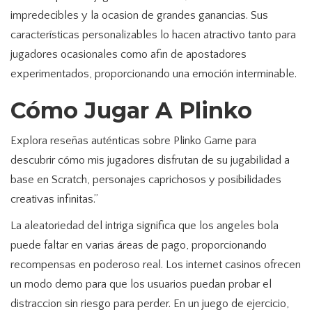
impredecibles y la ocasion de grandes ganancias. Sus
características personalizables lo hacen atractivo tanto para
jugadores ocasionales como afin de apostadores
experimentados, proporcionando una emoción interminable.
Cómo Jugar A Plinko
Explora reseñas auténticas sobre Plinko Game para
descubrir cómo mis jugadores disfrutan de su jugabilidad a
base en Scratch, personajes caprichosos y posibilidades
creativas infinitas.”
La aleatoriedad del intriga significa que los angeles bola
puede faltar en varias áreas de pago, proporcionando
recompensas en poderoso real. Los internet casinos ofrecen
un modo demo para que los usuarios puedan probar el
distraccion sin riesgo para perder. En un juego de ejercicio,