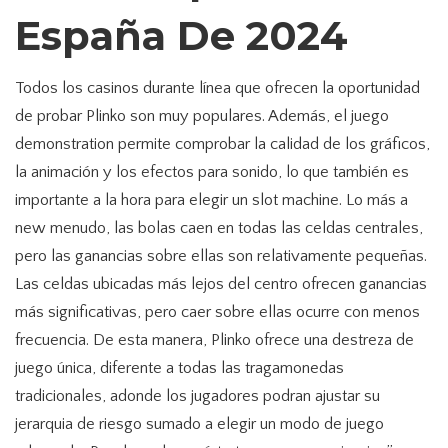
España De 2024
Todos los casinos durante línea que ofrecen la oportunidad
de probar Plinko son muy populares. Además, el juego
demonstration permite comprobar la calidad de los gráficos,
la animación y los efectos para sonido, lo que también es
importante a la hora para elegir un slot machine. Lo más a
new menudo, las bolas caen en todas las celdas centrales,
pero las ganancias sobre ellas son relativamente pequeñas.
Las celdas ubicadas más lejos del centro ofrecen ganancias
más significativas, pero caer sobre ellas ocurre con menos
frecuencia. De esta manera, Plinko ofrece una destreza de
juego única, diferente a todas las tragamonedas
tradicionales, adonde los jugadores podran ajustar su
jerarquia de riesgo sumado a elegir un modo de juego