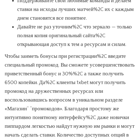
Поддерживайте свои любимые команды и делаем
ставки на исходы лучших матчей%2C их с каждым
днем становятся все понятнее.
Давайте не раз уточним%2C что зеркало — только
полная копия оригинальный сайта%2C
открывающая доступ к тем а ресурсам и силам.
Чтобы заиметь бонусы при регистрации%2C введите
специальный промокод. Вы сможете усовершенствовать
приветственный бонус и 30%%2C а также получить
6500 копейки. Да%2C клиенты 1xbet могут получить
промокод на дружественных ресурсах или
воспользовавшись вопросом в уникальном разделе
«Магазин” “промокодов». Благодаря простому же
интуитивно понятному интерфейсу%2C даже новички
пиппардом легкостью найдут нужную им рынки и могут
начать сделать ставки. Количество доступных опций в