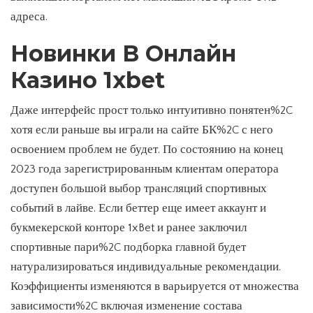
адреса.
Новинки В Онлайн
Казино 1xbet
Даже интерфейс прост только интуитивно понятен%2C
хотя если раньше вы играли на сайте БК%2C с него
освоением проблем не будет. По состоянию на конец
2023 года зарегистрированным клиентам оператора
доступен большой выбор трансляций спортивных
событий в лайве. Если беттер еще имеет аккаунт и
букмекерской конторе 1xBet и ранее заключил
спортивные пари%2C подборка главной будет
натурализироваться индивидуальные рекомендации.
Коэффициенты изменяются в варьируется от множества
зависимости%2C включая изменение состава