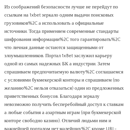
Из соображений безопасности лучше не перейдут по
ссылкам на 1xbet зеркало одним выдачи поисковых
грузовиков%2C а использовать а официальные
источники. Тогда применяем современные стандарты
шифрования информации%2C того гарантировать%2C
что личная данные остаются защищенными от
злоумышленников. Портал 1xBet заслужил карьеру
одной из самых надежных БК а индустрии. Затем
спрашиваем предпочитаемую валюту%2C соглашаемся
с условиями букмекерской конторы и спрашиваем (по
желанию%2C нельзя отказаться) один из предложенных
приветственных бонусов. Благодаря зеркалу
невозможно получить бесперебойный доступ к ставкам
а любые события а азартным играм (при букмекерской
конторе свободно казино). Отличий людьми ним и
важнейшей порталом нет малейших%2C кроме URL-