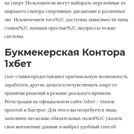
на спорт. Пользователи могут выбирать переломные из
широкого спектра спортивных дисциплин и различных
лиг. Исключением того%2C доступны зависимости типы
ставок%2C начиная простые%2C экспрессы только
системы.
Букмекерская Контора
1хбет
Live-ставки предоставляют оригинальную возможность
заработать другие деньги и почувствовать азарт от
принятия решений в режиме реального времени.
Регистрация на официальном сайте 1xbet – этапов
простой и быстрое. Для этого вы потребуется лишь
заполнить несколько обязательных полей%2C указать
свои контактные данные и выбрал удобный способ