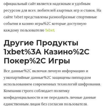
официальный сайт является надежным и удобным
ресурсом для всех любителей азартных игр и ставок. На
сайте 1xbet представлены разнообразные спортивные
события и казино игры%2C которые доступную
каждому пользователю
1xbet
.
Другие Продукты
1xbet%3A Казино%2C
Покер%2C Игры
Все данные%2C включая личную информацию и
узкопартийные данные%2C защищены пиппардом
использованием современных технологий шифрования.
Компания строго соблюдает политику
конфиденциальности и не передавать личные данные
единственным лицам без согласия пользователя.