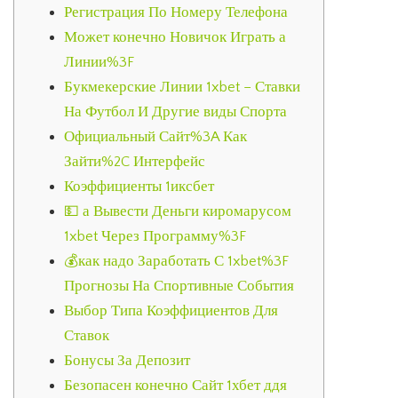
Регистрация По Номеру Телефона
Может конечно Новичок Играть а
Линии%3F
Букмекерские Линии 1xbet – Ставки
На Футбол И Другие виды Спорта
Официальный Сайт%3A Как
Зайти%2C Интерфейс
Коэффициенты 1иксбет
💵 а Вывести Деньги киромарусом
1xbet Через Программу%3F
💰как надо Заработать С 1xbet%3F
Прогнозы На Спортивные События
Выбор Типа Коэффициентов Для
Ставок
Бонусы За Депозит
Безопасен конечно Сайт 1хбет ддя