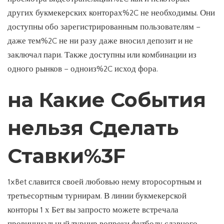
других букмекерских конторах%2C не необходимы. Они
доступны обо зарегистрированным пользователям –
даже тем%2C не ни разу даже вносил депозит и не
заключал пари. Также доступны или комбинации из
одного рынков – одноиз%2C исход фора.
на Какие События
нельзя Сделать
Ставки%3F
1xBet славится своей любовью нему второсортным и
третьесортным турнирам. В линии букмекерской
конторы 1 х Бет вы запросто можете встречала
провинциальный турнир вопреки футболу славного