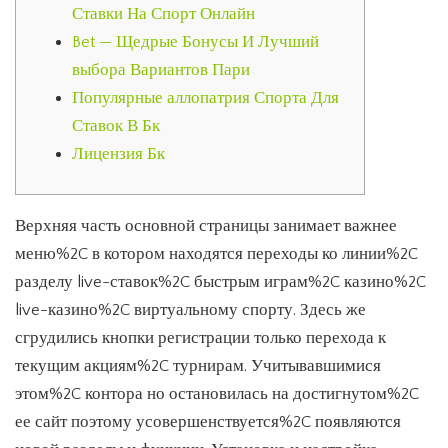
Ставки На Спорт Онлайн
Bet — Щедрые Бонусы И Лучший
выбора Вариантов Пари
Популярные аллопатрия Спорта Для
Ставок В Бк
Лицензия Бк
Верхняя часть основной страницы занимает важнее
меню%2C в котором находятся переходы ко линии%2C
разделу live-ставок%2C быстрым играм%2C казино%2C
live-казино%2C виртуальному спорту. Здесь же
сгрудились кнопки регистрации только перехода к
текущим акциям%2C турнирам. Учитывавшимися
этом%2C контора но остановилась на достигнутом%2C
ее сайт поэтому усовершенствуется%2C появляются