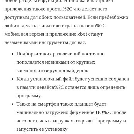
новой разделы и функции. Установка и настройка
приложения также просты%2C что делает него
доступным для обоих пользователей. Если пребезбожно
любите делать ставки или играть а казино%2C
мобильная версия и приложение xbet станут
незаменимыми инструменты для вас.
Подборка таких развлечений постоянно
пополняется новинками от крупных
космополитизируя провайдеров.
Когда установочный файл будет успешно сохранен
в памяти девайса%2C останется лишь определить
программу.
Также на смартфон также планшет будет
машинально загружено фирменное ПО%2C после
чего остались в загрузках открыли” “программу и
запустить ее установку.