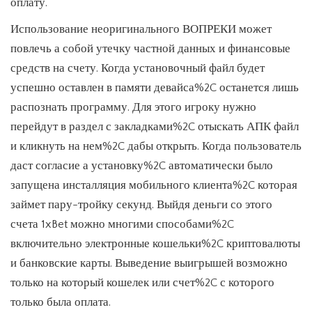
оплату.
Использование неоригинального ВОПРЕКИ может
повлечь а собой утечку частной данных и финансовые
средств на счету. Когда установочный файл будет
успешно оставлен в памяти девайса%2C останется лишь
распознать программу. Для этого игроку нужно
перейдут в раздел с закладками%2C отыскать АПК файл
и кликнуть на нем%2C дабы открыть. Когда пользователь
даст согласие а установку%2C автоматически было
запущена инсталляция мобильного клиента%2C которая
займет пару-тройку секунд. Выйдя деньги со этого
счета 1xBet можно многими способами%2C
включительно электронные кошельки%2C криптовалюты
и банковские карты. Выведение выигрышей возможно
только на который кошелек или счет%2C с которого
только была оплата.