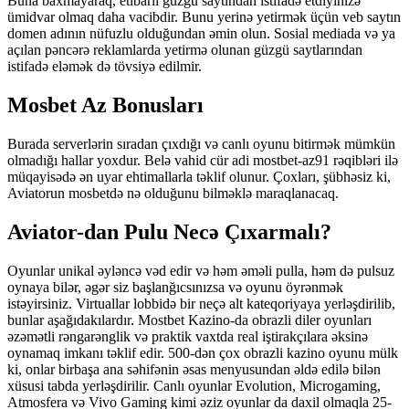
Buna baxmayaraq, etibarlı güzgü saytından istifadə etdiyinizə
ümidvar olmaq daha vacibdir. Bunu yerinə yetirmək üçün veb saytın
domen adının nüfuzlu olduğundan əmin olun. Sosial mediada və ya
açılan pəncərə reklamlarda yetirmə olunan güzgü saytlarından
istifadə eləmək də tövsiyə edilmir.
Mosbet Az Bonusları
Burada serverlərin sıradan çıxdığı və canlı oyunu bitirmək mümkün
olmadığı hallar yoxdur. Belə vahid cür adi mostbet-az91 rəqibləri ilə
müqayisədə ən uyar ehtimallarla təklif olunur. Çoxları, şübhəsiz ki,
Aviatorun mosbetdə nə olduğunu bilməklə maraqlanacaq.
Aviator-dan Pulu Necə Çıxarmalı?
Oyunlar unikal əyləncə vəd edir və həm əməli pulla, həm də pulsuz
oynaya bilər, əgər siz başlanğıcsınızsa və oyunu öyrənmək
istəyirsiniz. Virtuallar lobbidə bir neçə alt kateqoriyaya yerləşdirilib,
bunlar aşağıdakılardır. Mostbet Kazino-da obrazli diler oyunları
əzəmətli rəngarənglik və praktik vaxtda real iştirakçılara əksinə
oynamaq imkanı təklif edir. 500-dən çox obrazli kazino oyunu mülk
ki, onlar birbaşa ana səhifənin əsas menyusundan əldə edilə bilən
xüsusi tabda yerləşdirilir. Canlı oyunlar Evolution, Microgaming,
Atmosfera və Vivo Gaming kimi əziz oyunlar da daxil olmaqla 25-