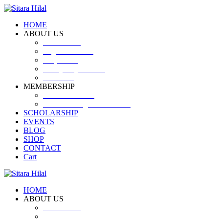
HOME
ABOUT US
Introduction
Logo and Motto
Why SHF?
SHF yearly Booklet
Our Team
MEMBERSHIP
MEMBERSHIP
Volunteer Registration Form
SCHOLARSHIP
EVENTS
BLOG
SHOP
CONTACT
Cart
HOME
ABOUT US
Introduction
Logo and Motto