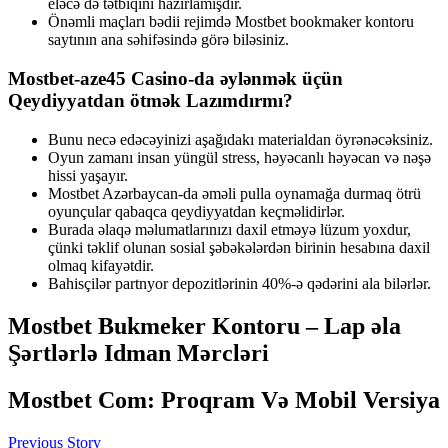
eləcə də tətbiqini hazırlamışdır.
Önəmli maçları bədii rejimdə Mostbet bookmaker kontoru
saytının ana səhifəsində görə biləsiniz.
Mostbet-aze45 Casino-da əylənmək üçün
Qeydiyyatdan ötmək Lazımdırmı?
Bunu necə edəcəyinizi aşağıdakı materialdan öyrənəcəksiniz.
Oyun zamanı insan yüngül stress, həyəcanlı həyəcan və nəşə
hissi yaşayır.
Mostbet Azərbaycan-da əməli pulla oynamağa durmaq ötrü
oyunçular qabaqca qeydiyyatdan keçməlidirlər.
Burada əlaqə məlumatlarınızı daxil etməyə lüzum yoxdur,
çünki təklif olunan sosial şəbəkələrdən birinin hesabına daxil
olmaq kifayətdir.
Bahisçilər partnyor depozitlərinin 40%-ə qədərini ala bilərlər.
Mostbet Bukmeker Kontoru – Lap əla
Şərtlərlə Idman Mərcləri
Mostbet Com: Proqram Və Mobil Versiya
Previous Story