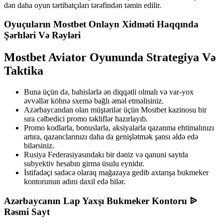
dən daha oyun tərtibatçıları tərəfindən təmin edilir.
Oyuçuların Mostbet Onlayn Xidməti Haqqında
Şərhləri Və Rəyləri
Mostbet Aviator Oyununda Strategiya Və
Taktika
Buna üçün də, bahislərlə ən diqqətli olmalı və var-yox
əvvəllər köhnə sxemə bağlı əməl etməlisiniz.
Azərbaycandan olan müştərilər üçün Mostbet kazinosu bir
sıra cəlbedici promo təkliflər hazırlayıb.
Promo kodlarla, bonuslarla, aksiyalarla qazanma ehtimalınızı
artıra, qazanclarınızı daha da genişlətmək şansı əldə edə
bilərsiniz.
Rusiya Federasiyasındakı bir dəniz və qanuni saytda
subyektiv hesabın girmə üsulu eynidır.
İstifadəçi sadəcə olaraq mağazaya gedib axtarışa bukmeker
kontorunun adını daxil edə bilər.
Azərbaycanın Lap Yaxşı Bukmeker Kontoru ᐉ
Rəsmi Sayt