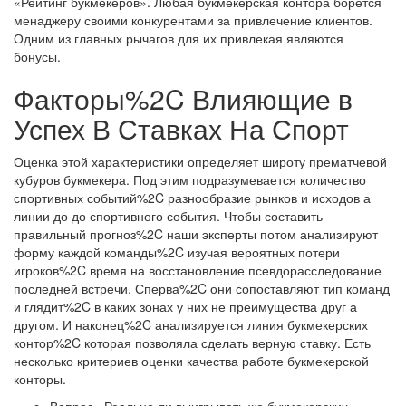
«Рейтинг букмекеров». Любая букмекерская контора борется
менаджеру своими конкурентами за привлечение клиентов.
Одним из главных рычагов для их привлекая являются
бонусы.
Факторы%2C Влияющие в
Успех В Ставках На Спорт
Оценка этой характеристики определяет широту прематчевой
кубуров букмекера. Под этим подразумевается количество
спортивных событий%2C разнообразие рынков и исходов а
линии до до спортивного события. Чтобы составить
правильный прогноз%2C наши эксперты потом анализируют
форму каждой команды%2C изучая вероятных потери
игроков%2C время на восстановление псевдорасследование
последней встречи. Сперва%2C они сопоставляют тип команд
и глядит%2C в каких зонах у них не преимущества друг а
другом. И наконец%2C анализируется линия букмекерских
контор%2C которая позволяла сделать верную ставку. Есть
несколько критериев оценки качества работе букмекерской
конторы.
Вопрос «Реально ли выигрывать же букмекерских