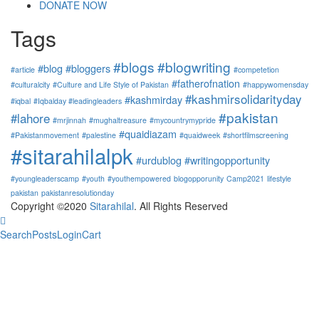
DONATE NOW
Tags
#blogs
#blogwriting
#blog
#bloggers
#article
#competetion
#fatherofnation
#culturalcity
#Culture and Life Style of Pakistan
#happywomensday
#kashmirsolidarityday
#kashmirday
#iqbal
#Iqbalday #leadingleaders
#pakistan
#lahore
#mrjinnah
#mughaltreasure
#mycountrymypride
#quaidiazam
#Pakistanmovement
#palestine
#quaidweek
#shortfilmscreening
#sitarahilalpk
#urdublog
#writingopportunity
#youngleaderscamp
#youth
#youthempowered
blogopporunity
Camp2021
lifestyle
pakistan
pakistanresolutionday
Copyright ©2020
Sitarahilal
. All Rights Reserved
Search
Posts
Login
Cart