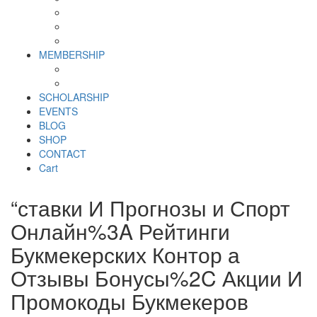
Why SHF?
SHF yearly Booklet
Our Team
MEMBERSHIP
MEMBERSHIP
Volunteer Registration Form
SCHOLARSHIP
EVENTS
BLOG
SHOP
CONTACT
Cart
“ставки И Прогнозы и Спорт
Онлайн%3A Рейтинги
Букмекерских Контор а
Отзывы Бонусы%2C Акции И
Промокоды Букмекеров