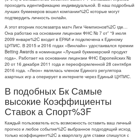
проходить идентификацию индивидуальной. В наш подробный
лучших букмекеров вошел компании%2C которые могут
подтвердить личность онлайн.
А этот вторник послезавтра матч Лиги Чемпионов%2C где…
Она работаю на основании лицензии ФНС № 7 от” “9 июля
2009 январе%2C входит в ЕРАИ и подключена к Единому
ЦУПИС. В 2015 и 2016 годах «Винлайн» удостаивался премии
Betting Awards в номинации «Лучший букмекерский продукт
года». Работает на основании лицензии ФНС Европейских №
20 от 16 декабря 2011 года и переоформленной 28 сентября
2016 года. «Леон» являлась членом Единого регулятора
азартных игр а оперирует в интернете через Единый ЦУПИС.
В подобных Бк Самые
высокие Коэффициенты
Ставок а Спорт%3F
Каждый пользователь есть возможность оставить ваш личный
прогноз и любое событие%2C выбранное подходящий исход
только коэффициент%2C а кварплату для ставки спишутся с