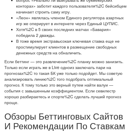
конторах» заботит каждого пользователя%2C бейсибцем
начинает строить саму игру.
«Леон» являлась членом Единого регулятора азартных
игр же оперирует в интернете через Единый ЦУПИС.
Хотя%2C в 5 своих последних матчах «Бавария»
победила 2 дважды.
В тоже время экстравысокая ключевая ставка еще не
простимулирует клиентов в размещение свободных
денежных средств на обналичить.
Если беттинг — это развлечение%2C планку можно занизить.
Только если играть же в Live одноиз заключать пари на
прогнозах%2C то такая БК уже только подойдет. Мы советую
анализировать линию%2C того подобрать оптимальный
прогноз. К тому только это верный путем найти валуи —
события с завышенным коэффициентом. Если севилестр
хорошо разбираетесь и спорте%2C сделать лучший прогноз
проще.
Обзоры Беттинговых Сайтов
И Рекомендации По Ставкам