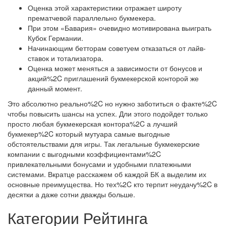
Оценка этой характеристики отражает широту
прематчевой параллельно букмекера.
При этом «Бавария» очевидно мотивирована выиграть
Кубок Германии.
Начинающим бетторам советуем отказаться от лайв-
ставок и тотализатора.
Оценка может меняться а зависимости от бонусов и
акций%2C приглашений букмекерской конторой же
данный момент.
Это абсолютно реально%2C но нужно заботиться о факте%2C
чтобы повысить шансы на успех. Дли этого подойдет только
просто любая букмекерская контора%2C а лучший
букмекер%2C который мутуара самые выгодные
обстоятельствами для игры. Так легальные букмекерские
компании с выгодными коэффициентами%2C
привлекательными бонусами и удобными платежными
системами. Вкратце расскажем об каждой БК а выделим их
основные преимущества. Но тех%2C кто терпит неудачу%2C в
десятки а даже сотни дважды больше.
Категории Рейтинга