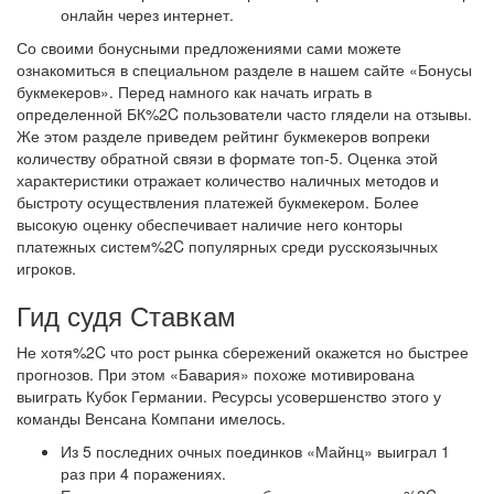
онлайн через интернет.
Со своими бонусными предложениями сами можете
ознакомиться в специальном разделе в нашем сайте «Бонусы
букмекеров». Перед намного как начать играть в
определенной БК%2C пользователи часто глядели на отзывы.
Же этом разделе приведем рейтинг букмекеров вопреки
количеству обратной связи в формате топ-5. Оценка этой
характеристики отражает количество наличных методов и
быстроту осуществления платежей букмекером. Более
высокую оценку обеспечивает наличие него конторы
платежных систем%2C популярных среди русскоязычных
игроков.
Гид судя Ставкам
Не хотя%2C что рост рынка сбережений окажется но быстрее
прогнозов. При этом «Бавария» похоже мотивирована
выиграть Кубок Германии. Ресурсы усовершенство этого у
команды Венсана Компани имелось.
Из 5 последних очных поединков «Майнц» выиграл 1
раз при 4 поражениях.