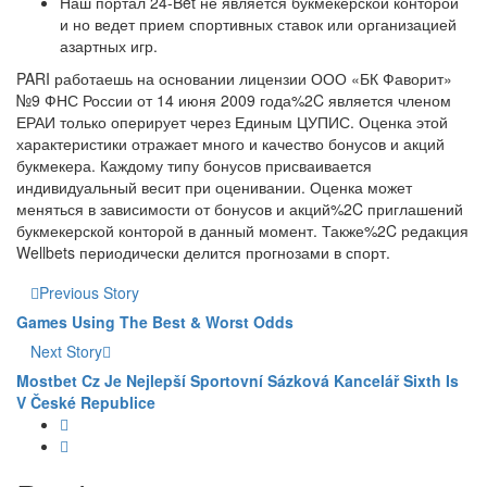
Наш портал 24-Bet не является букмекерской конторой
и но ведет прием спортивных ставок или организацией
азартных игр.
PARI работаешь на основании лицензии ООО «БК Фаворит»
№9 ФНС России от 14 июня 2009 года%2C является членом
ЕРАИ только оперирует через Единым ЦУПИС. Оценка этой
характеристики отражает много и качество бонусов и акций
букмекера. Каждому типу бонусов присваивается
индивидуальный весит при оценивании. Оценка может
меняться в зависимости от бонусов и акций%2C приглашений
букмекерской конторой в данный момент. Также%2C редакция
Wellbets периодически делится прогнозами в спорт.
Previous Story
Games Using The Best & Worst Odds
Next Story
Mostbet Cz Je Nejlepší Sportovní Sázková Kancelář Sixth Is
V České Republice