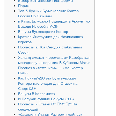
Выбор Беттинговой Платформы
Париж
Топ-5 Лучших Букмекерских Контор
России По Отзывам
и Каких Бк можно Подтвердить Аккаунт но
Выходя Из особняк%3F
Бонусы Букмекерских Контор
Краткая Инструкция дли Начинающих
Игроков
Прогнозы а Нба Сегодня стабильный
Сезон
Холанд сможет «горожанам» Разобраться
менаджеру «шпорами» В Кубковом Матче
Прогноз в «тоттенхэм» — «манчестер
Сити»
Как Понять%2C эта Букмекерская
Контора настоящая Для Ставок на
Спорт%3F
Бонусы В Коллекциях
И Получай лучшие Бонусы От Бк
Прогнозы и Ставки От Chat Gpt На
следующий
«бавария» Учинит Разгром «майнцу»