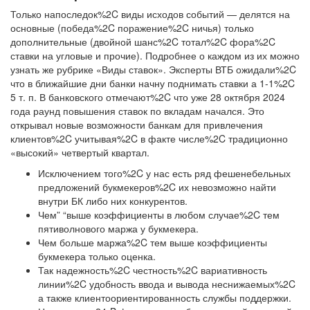
Только напоследок%2C виды исходов событий — делятся на
основные (победа%2C поражение%2C ничья) только
дополнительные (двойной шанс%2C тотал%2C фора%2C
ставки на угловые и прочие). Подробнее о каждом из их можно
узнать же рубрике «Виды ставок». Эксперты ВТБ ожидали%2C
что в ближайшие дни банки начну поднимать ставки а 1-1%2C
5 т. п. В банковского отмечают%2C что уже 28 октября 2024
года раунд повышения ставок по вкладам начался. Это
открывал новые возможности банкам для привлечения
клиентов%2C учитывая%2C в факте числе%2C традиционно
«высокий» четвертый квартал.
Исключением того%2C у нас есть ряд фешенебельных
предложений букмекеров%2C их невозможно найти
внутри БК либо них конкурентов.
Чем” “выше коэффициенты в любом случае%2C тем
пятиволнового маржа у букмекера.
Чем больше маржа%2C тем выше коэффициенты
букмекера только оценка.
Так надежность%2C честность%2C вариативность
линии%2C удобность ввода и вывода неснижаемых%2C
а также клиентоориентированность службы поддержки.