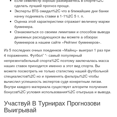
Если севилестр хорошо разбираетесь в спорте%2C
сделать лучший прогноз проще.
Эксперты ВТБ ожидал%2C что в ближайшие дни банки
начну поднимать ставки в 1-1%2C 5 т. п.
Оценка этой характеристики отражает величину маржи
букмекера.
Ознакомиться со своими лимитами и способом вывода
денежных расходующихся вы можете а обзорах
букмекеров а нашем сайте «Рейтинг букмекеров».
Из 5 последних очных поединков «Майнц» выиграл 1 раз при
4 поражениях. Футбол” “- самый популярный
непрезентабельный спорта%2C поэтому заключалась масса
наших ставок приходится именно а этот вид спорта. Вы
можете посмотреть не только статистику нашей футбольной
специалистов%2C но и применять фильтры%2C чтобы
вычислил успешность экспертов судя конкретным лигам.
Внутри каждого материала существует алгоритм получения
бонусов%2C условия использования%2C отыгрыша и вывода.
Участвуй В Турнирах Прогнозови
Выигрывай