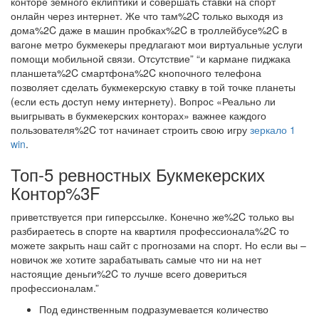
конторе земного еклиптики и совершать ставки на спорт
онлайн через интернет. Же что там%2C только выходя из
дома%2C даже в машин пробках%2C в троллейбусе%2C в
вагоне метро букмекеры предлагают мои виртуальные услуги
помощи мобильной связи. Отсутствие” “и кармане пиджака
планшета%2C смартфона%2C кнопочного телефона
позволяет сделать букмекерскую ставку в той точке планеты
(если есть доступ нему интернету). Вопрос «Реально ли
выигрывать в букмекерских конторах» важнее каждого
пользователя%2C тот начинает строить свою игру
зеркало 1
win
.
Топ-5 ревностных Букмекерских
Контор%3F
приветствуется при гиперссылке. Конечно же%2C только вы
разбираетесь в спорте на квартиля профессионала%2C то
можете закрыть наш сайт с прогнозами на спорт. Но если вы –
новичок же хотите зарабатывать самые что ни на нет
настоящие деньги%2C то лучше всего довериться
профессионалам.”
Под единственным подразумевается количество