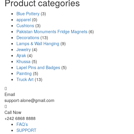
Product categories
Blue Pottery
(3)
apparel
(0)
Cushions
(3)
Pakistan Monuments Fridge Magnets
(6)
Decorations
(13)
Lamps & Wall Hanging
(9)
Jewelry
(4)
Ajrak
(4)
Khussa
(5)
Lapel Pins and Badges
(5)
Painting
(5)
Truck Art
(13)
Email
support-alone@gmail.com
Call Now
+242 6868 8888
FAQ’s
SUPPORT