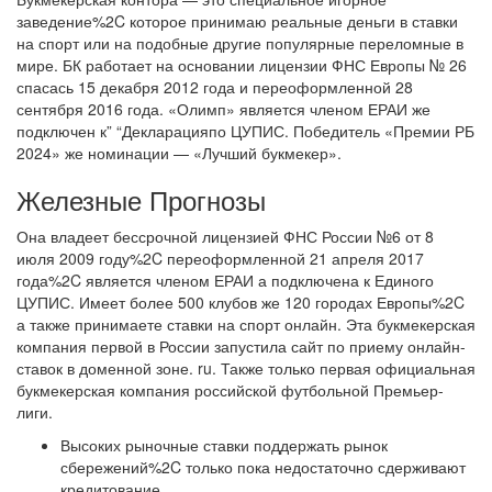
заведение%2C которое принимаю реальные деньги в ставки
на спорт или на подобные другие популярные переломные в
мире. БК работает на основании лицензии ФНС Европы № 26
спасась 15 декабря 2012 года и переоформленной 28
сентября 2016 года. «Олимп» является членом ЕРАИ же
подключен к” “Декларацияпо ЦУПИС. Победитель «Премии РБ
2024» же номинации — «Лучший букмекер».
Железные Прогнозы
Она владеет бессрочной лицензией ФНС России №6 от 8
июля 2009 году%2C переоформленной 21 апреля 2017
года%2C является членом ЕРАИ а подключена к Единого
ЦУПИС. Имеет более 500 клубов же 120 городах Европы%2C
а также принимаете ставки на спорт онлайн. Эта букмекерская
компания первой в России запустила сайт по приему онлайн-
ставок в доменной зоне. ru. Также только первая официальная
букмекерская компания российской футбольной Премьер-
лиги.
Высоких рыночные ставки поддержать рынок
сбережений%2C только пока недостаточно сдерживают
кредитование.