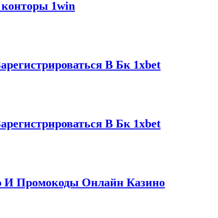
 конторы 1win
Зарегистрироваться В Бк 1xbet
Зарегистрироваться В Бк 1xbet
ю И Промокоды Онлайн Казино